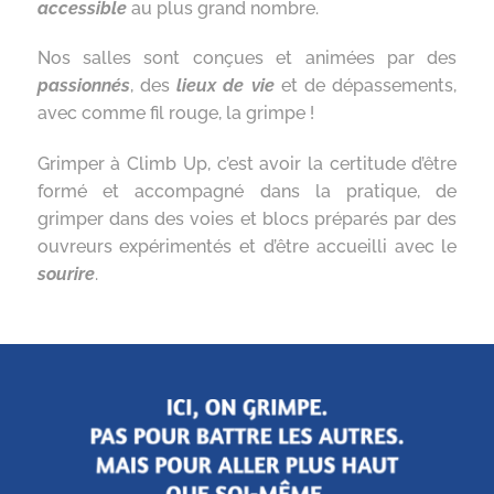
accessible
au plus grand nombre.
Nos salles sont conçues et animées par des
passionnés
, des
lieux de vie
et de dépassements,
avec comme fil rouge, la grimpe !
Grimper à Climb Up, c’est avoir la certitude d’être
formé et accompagné dans la pratique, de
grimper dans des voies et blocs préparés par des
ouvreurs expérimentés et d’être accueilli avec le
sourire
.