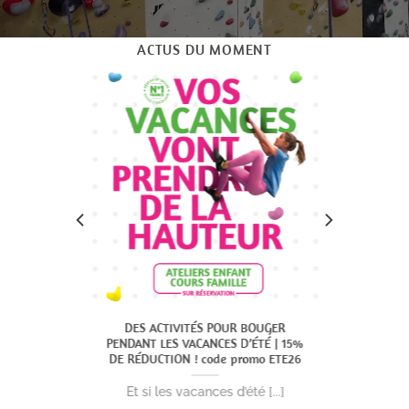
ACTUS DU MOMENT
ntrées
DES ACTIVITÉS POUR BOUGER
FERME
PENDANT LES VACANCES D’ÉTÉ | 15%
DE RÉDUCTION ! code promo ETE26
]
La s
Et si les vacances d’été [...]